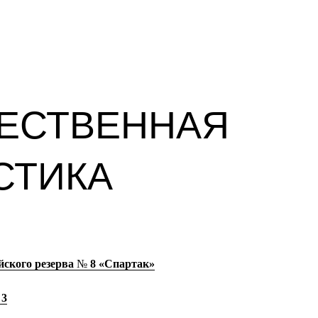
ЕСТВЕННАЯ
СТИКА
ского резерва
№
8 «Спартак»
 3