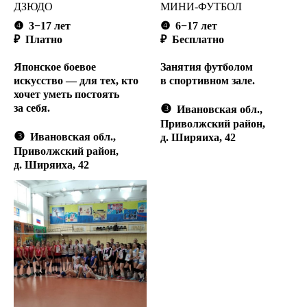
ДЗЮДО
МИНИ-ФУТБОЛ
❹
3−17 лет
❹
6
−17 лет
₽ Платно
₽ Бесплатно
Японское боевое
Занятия футболом
искусство — для тех, кто
в спортивном зале.
хочет уметь постоять
за себя.
❸
Ивановская обл.,
Приволжский район,
❸
Ивановская обл.,
д. Ширяиха, 42
Приволжский район,
д. Ширяиха, 42