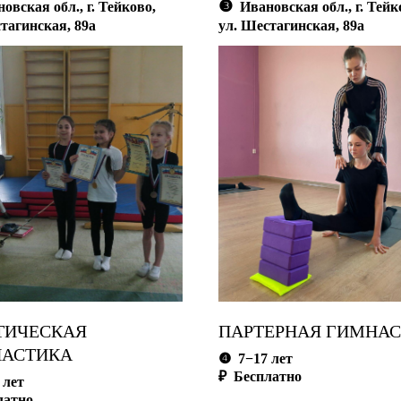
❸
вская обл., г. Тейково,
Ивановская обл., г. Тейк
тагинская, 89а
ул. Шестагинская, 89а
ТИЧЕСКАЯ
ПАРТЕРНАЯ ГИМНА
АСТИКА
❹
7−17 лет
₽ Бесплатно
 лет
латно